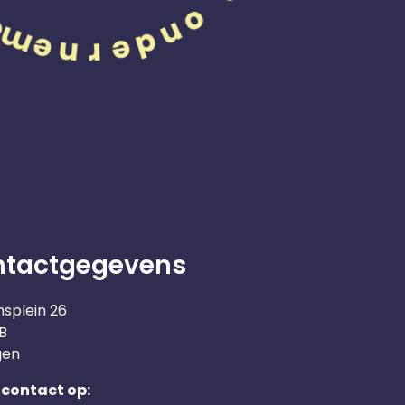
ntactgegevens
nsplein 26
B
gen
contact op: