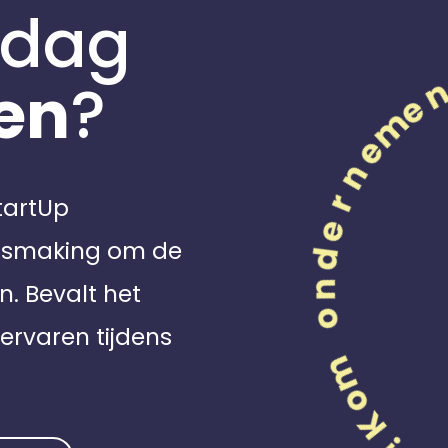
 dag
en
?
StartUp
nismaking om de
n. Bevalt het
ervaren tijdens