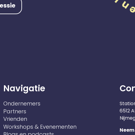
essie
Navigatie
Co
Ondernemers
Statio
6512 A
Partners
Nijme
Vrienden
Workshops & Evenementen
Neem 
Blogs en podcasts