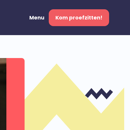
Menu
Kom proefzitten!