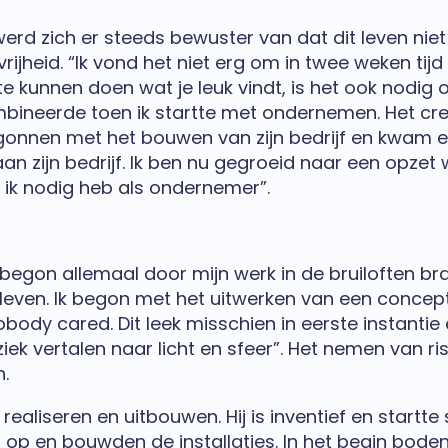
erd zich er steeds bewuster van dat dit leven niet 
jheid. “Ik vond het niet erg om in twee weken tijd
te kunnen doen wat je leuk vindt, is het ook nodig 
combineerde toen ik startte met ondernemen. Het c
onnen met het bouwen van zijn bedrijf en kwam er
zijn bedrijf. Ik ben nu gegroeid naar een opzet wa
e ik nodig heb als ondernemer”.
et begon allemaal door mijn werk in de bruiloften b
leven. Ik begon met het uitwerken van een concept
obody cared. Dit leek misschien in eerste instantie
ziek vertalen naar licht en sfeer”. Het nemen van 
.
n realiseren en uitbouwen. Hij is inventief en sta
en op en bouwden de installaties. In het begin bod