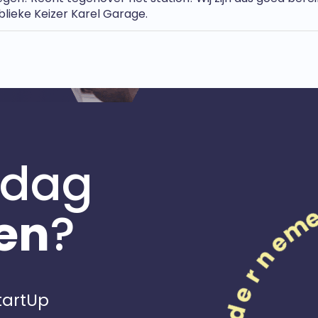
lieke Keizer Karel Garage.
 dag
en
?
StartUp