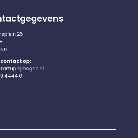
ntactgegevens
nsplein 26
B
gen
contact op:
tartupnijmegen.nl
09 4444 0