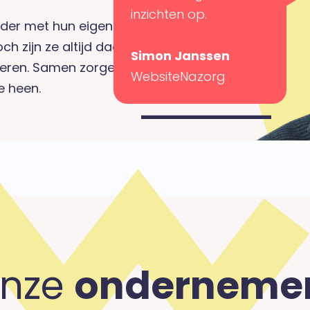
inzichten op.
eder met hun eigen
ch zijn ze altijd daar
Simon Janssen
 leren. Samen zorgen
WebsiteNazorg
e heen.
nze
onderneme