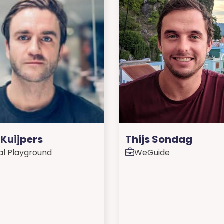
Kuijpers
Thijs Sondag
tal Playground
WeGuide