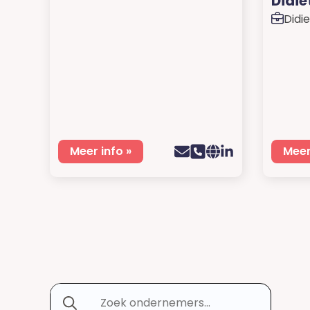
Didie
Didie
Meer info »
Meer
Search
for: