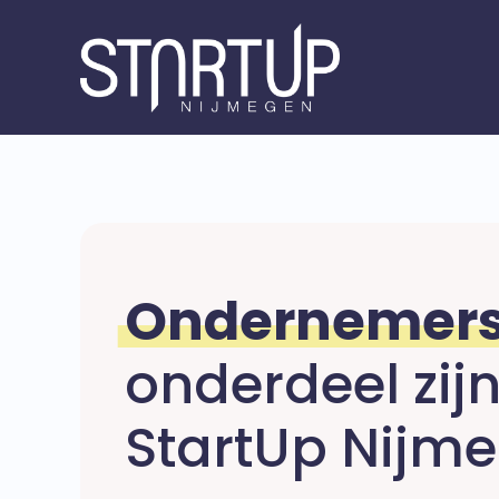
Ondernemer
onderdeel zij
StartUp Nijm