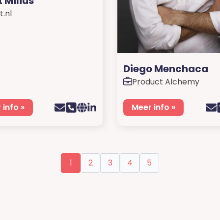
t Milius
t.nl
Diego Menchaca
Product Alchemy
 info »
Meer info »
1
2
3
4
5