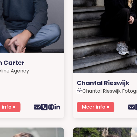
n Carter
yline Agency
Chantal Rieswijk
Chantal Rieswijk Fotog
 info »
Meer info »