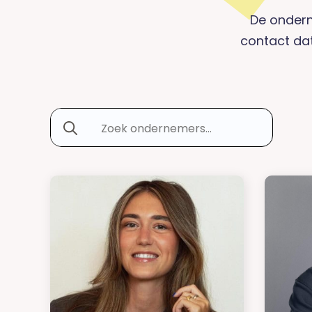
De ondern
contact da
Search
for: