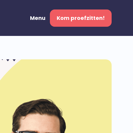
Menu
Kom proefzitten!