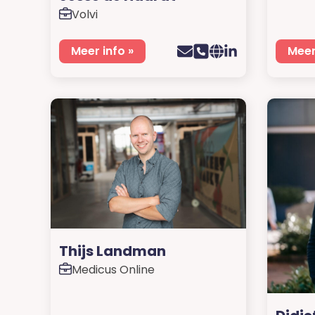
Volvi
Meer info »
Meer
Thijs Landman
Medicus Online