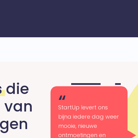
s
die
n van
StartUp levert ons
bijna iedere dag weer
egen
mooie, nieuwe
ontmoetingen en