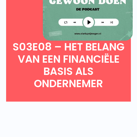
S03E08 – HET BELANG
VAN EEN FINANCIËLE
BASIS ALS
ONDERNEMER