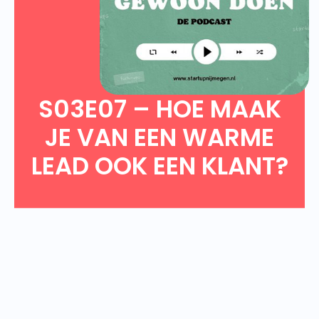
S03E07 – HOE MAAK
JE VAN EEN WARME
LEAD OOK EEN KLANT?