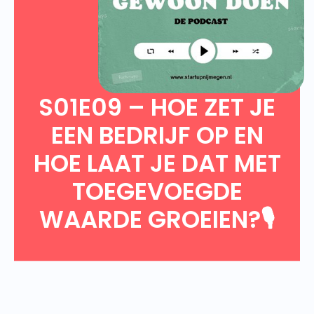
S01E09 – HOE ZET JE
EEN BEDRIJF OP EN
HOE LAAT JE DAT MET
TOEGEVOEGDE
WAARDE GROEIEN?🎙️