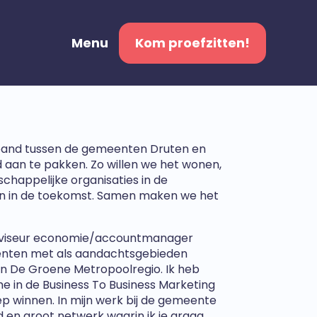
Menu
Kom proefzitten!
band tussen de gemeenten Druten en
 aan te pakken. Zo willen we het wonen,
appelijke organisaties in de
én in de toekomst. Samen maken we het
 adviseur economie/accountmanager
eenten met als aandachtsgebieden
en De Groene Metropoolregio. Ik heb
me in de Business To Business Marketing
p winnen. In mijn werk bij de gemeente
d en groot netwerk waarin ik je graag