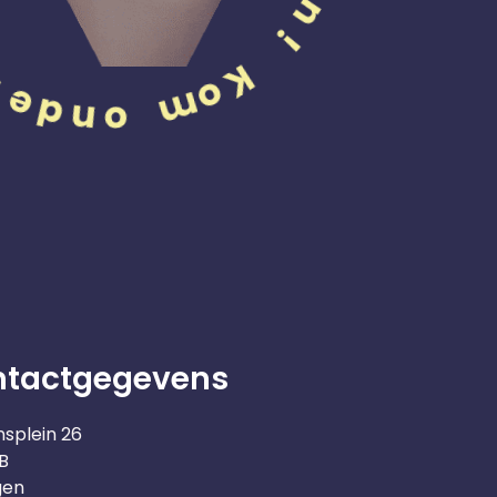
ntactgegevens
nsplein 26
B
gen