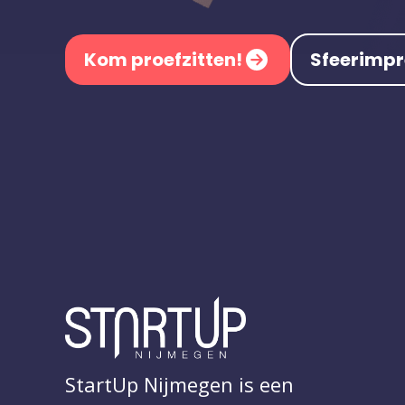
Kom proefzitten!
Sfeerimpr
StartUp Nijmegen is een