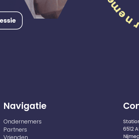
essie
Navigatie
Co
Ondernemers
Statio
6512 A
Partners
Nijme
Vrienden