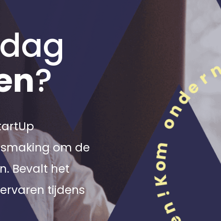
 dag
en
?
StartUp
nismaking om de
n. Bevalt het
ervaren tijdens