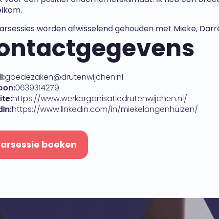
lkom.
arsessies worden afwisselend gehouden met Mieke, Darren
ontactgegevens
l:
goedezaken@drutenwijchen.nl
oon:
0639314279
te:
https://www.werkorganisatiedrutenwijchen.nl/
dIn:
https://www.linkedin.com/in/miekelangenhuizen/
arsessie boeken