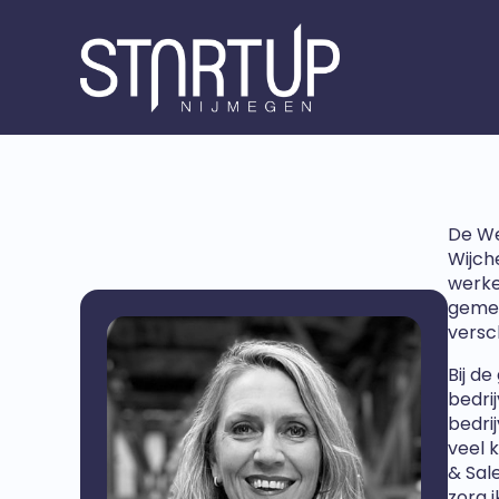
De We
Wijch
werke
gemee
versch
Bij d
bedri
bedri
veel 
& Sal
zorg 