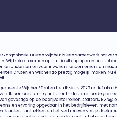
rkorganisatie Druten Wijchen is een samenwerkingsver
en. Wij trekken samen op om de uitdagingen in ons gebied
n en ondernemen voor inwoners, ondernemers en maatsch
nten Druten en Wijchen zo prettig mogelijk maken. Nu 
il.
e gemeente Wijchen/Druten ben ik sinds 2023 actief als
jven. Ik ben aanspreekpunt voor bedrijven in beide gem
jven gevestigd op de bedrijventerreinen, starters, RVN@ 
kennis en ervaring opgedaan in het bedrijfsleven, met na
es; Klanten aantrekken en het vertrouwen van je doelgroe
ik voor een positief ondernemersklimaat. Ik heb een bree