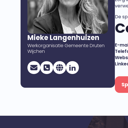
verwe
De sp
C
Mieke Langenhuizen
E-mai
Werkorganisatie Gemeente Druten
Wijchen
Telef
Websi
Linke
Sp