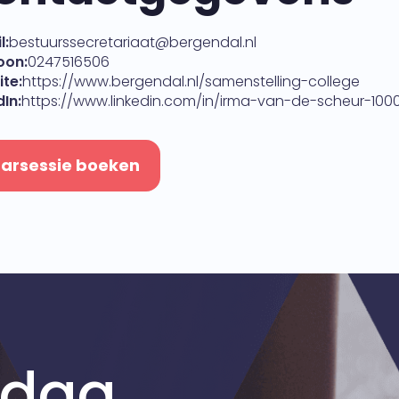
l:
bestuurssecretariaat@bergendal.nl
oon:
0247516506
te:
https://www.bergendal.nl/samenstelling-college
dIn:
https://www.linkedin.com/in/irma-van-de-scheur-100
arsessie boeken
 dag