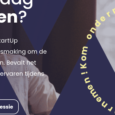
en
?
StartUp
nismaking om de
n. Bevalt het
ervaren tijdens
essie