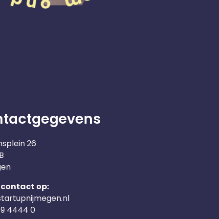
ntactgegevens
nsplein 26
B
gen
contact op:
tartupnijmegen.nl
09 4444 0