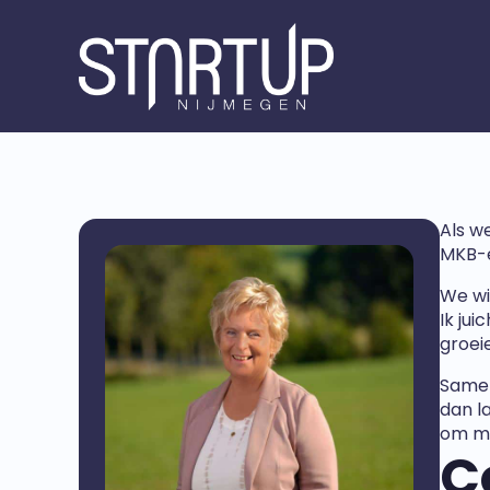
Als w
MKB-e
We wi
Ik ju
groei
Samen
dan l
om me
C