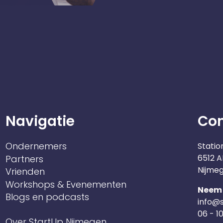
Navigatie
Co
Ondernemers
Statio
6512 A
Partners
Nijme
Vrienden
Workshops & Evenementen
Neem 
Blogs en podcasts
info@s
06 - 1
Over StartUp Nijmegen