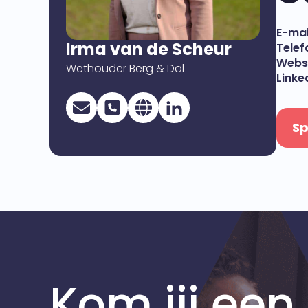
E-mai
Irma van de Scheur
Telef
Websi
Wethouder Berg & Dal
Linke
Sp
Kom jij een