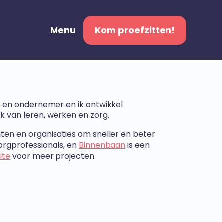
Menu
Kom proefzitten!
r en ondernemer en ik ontwikkel
ak van leren, werken en zorg.
ten en organisaties om sneller en beter
zorgprofessionals, en
Binnenbaan
is een
ite
voor meer projecten.