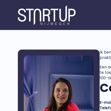
Ik be
prakt
Een a
te to
100-d
C
E-mai
Telef