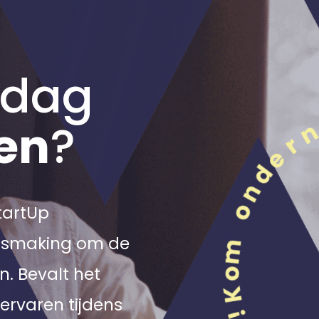
 dag
en
?
StartUp
nismaking om de
n. Bevalt het
ervaren tijdens