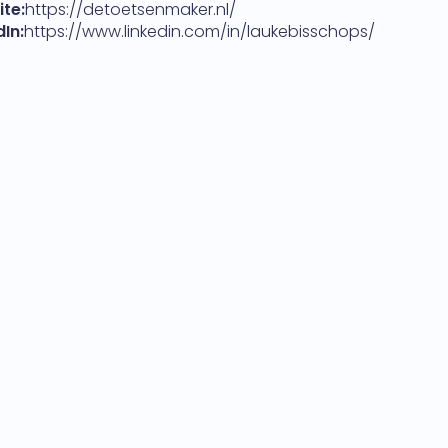
te:
https://detoetsenmaker.nl/
dIn:
https://www.linkedin.com/in/laukebisschops/