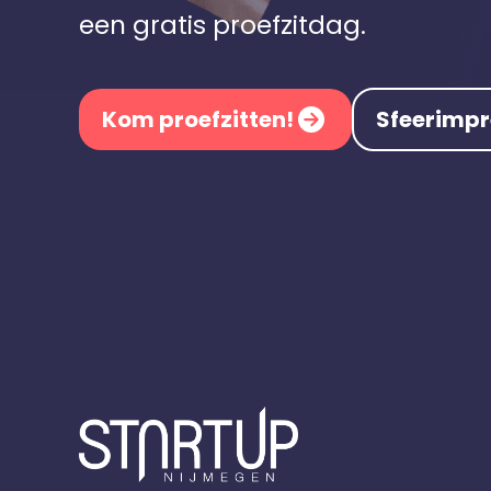
een gratis proefzitdag.
Kom proefzitten!
Sfeerimpr