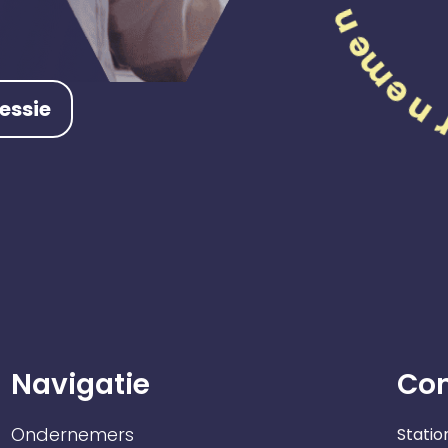
essie
Navigatie
Co
Ondernemers
Statio