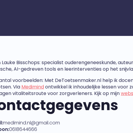
n Lauke Bisschops: specialist ouderengeneeskunde, auteu
ische, AI-gedreven tools en leerinterventies op het snijvl
antal voorbeelden: Met DeToetsenmaker.nl help ik docen
etsen. Via
Medimind
ontwikkel ik inhoudelijke lessen voor 
agen vitaliteitsroute voor zorgverleners. Kijk op mijn
webs
ontactgegevens
l:
medimind.nl@gmail.com
oon:
0618644666