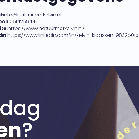
l:
info@natuurmetkelvin.nl
oon:
0614259445
te:
https://www.natuurmetkelvin.nl/
dIn:
https://www.linkedin.com/in/kelvin-klaassen-9832b015
 dag
en
?