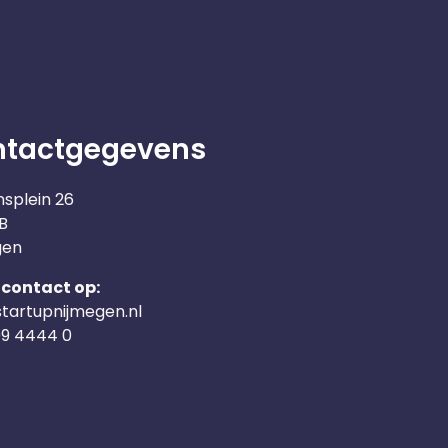
ntactgegevens
nsplein 26
B
gen
contact op:
tartupnijmegen.nl
09 4444 0