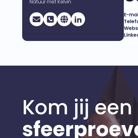
Natuur met Kelvin
E-mai
Telef
Websi
Linke
Kom jij een
sfeerproev