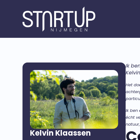
Ik be
Kelvi
Het do
achter
partic
Ik ben
écht v
natuur,
C
Kelvin Klaassen