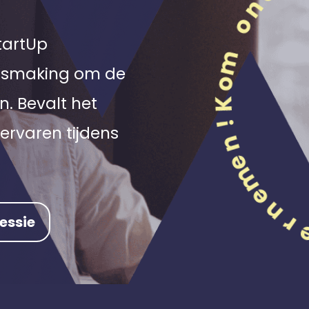
StartUp
nismaking om de
n. Bevalt het
ervaren tijdens
essie