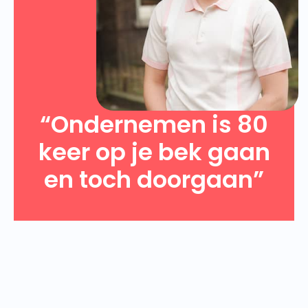
“Ondernemen is 80
keer op je bek gaan
en toch doorgaan”