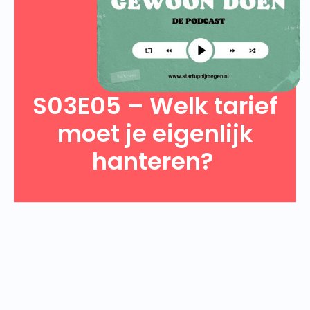
S03E05 – Welk tarief
moet je eigenlijk
hanteren? ️