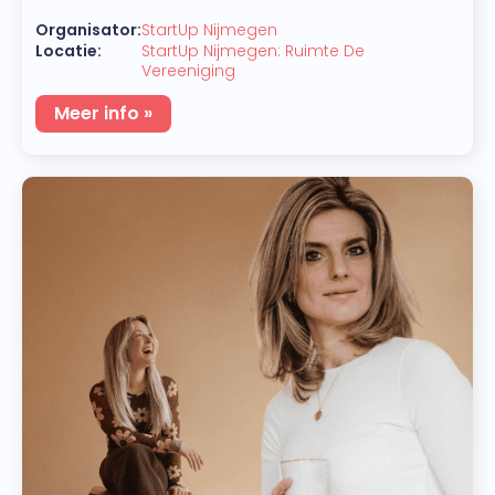
Organisator:
StartUp Nijmegen
Locatie:
StartUp Nijmegen: Ruimte De
Vereeniging
Meer info »